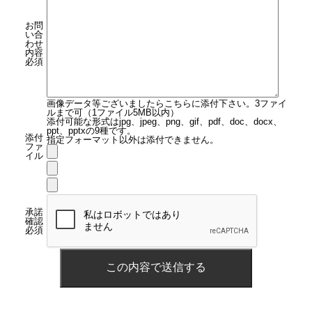
お問
い合
わせ
内容
必須
画像データ等ございましたらこちらに添付下さい。3ファイ
ルまで可（1ファイル5MB以内）
添付可能な形式はjpg、jpeg、png、gif、pdf、doc、docx、
ppt、pptxの9種です。
添付
指定フォーマット以外は添付できません。
ファ
イル
承諾
確認
必須