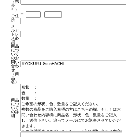
（携
帯
可）
〒
-
ご住
所
メー
ルア
ドレ
ス
必
須
商品
につ
いて
のお
問い
合わ
せ
（商
品
名）
商品
につ
いて
の詳
細