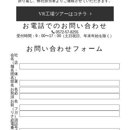
折り返し、弊社担当者よりご連絡させていただきます。
VR工場ツアーはコチラ
お電話でのお問い合わせ
0572-57-8255
受付時間：9：00〜17：00（土日祝日、年末年始を除く）
お問い合わせフォーム
会社
名
（店
舗
名・
団体
名）
部署
名
お名
前
必
須
お名
前
（フ
リガ
ナ）
必須
電話
番号