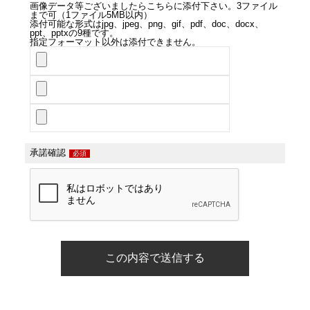
画像データ等ございましたらこちらに添付下さい。3ファイル
まで可（1ファイル5MB以内）
添付可能な形式はjpg、jpeg、png、gif、pdf、doc、docx、
ppt、pptxの9種です。
指定フォーマット以外は添付できません。
承諾確認
必須