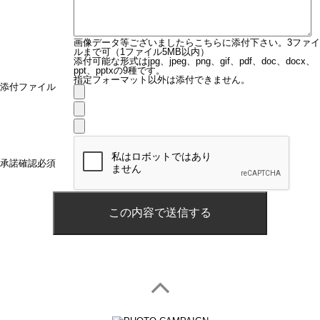
画像データ等ございましたらこちらに添付下さい。3ファイ
ルまで可（1ファイル5MB以内）
添付可能な形式はjpg、jpeg、png、gif、pdf、doc、docx、
ppt、pptxの9種です。
指定フォーマット以外は添付できません。
添付ファイル
承諾確認
必須