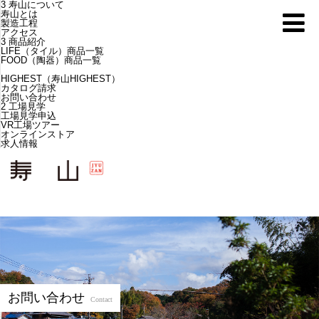
3
寿山について
寿山とは
製造工程
アクセス
3
商品紹介
LIFE（タイル）商品一覧
FOOD（陶器）商品一覧
HIGHEST（寿山HIGHEST）
カタログ請求
お問い合わせ
2
工場見学
工場見学申込
VR工場ツアー
オンラインストア
求人情報
お問い合わせ
Contact