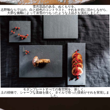
雪月花
品のある、ぬくもりを。
志野釉ならではの、白と緋色のコントラスト。それを大切に活かしながら、
大胆な施釉によって淡雪のつもったような上品さを演出しました。
モダンプレート
すべての食空間を、新しく。
土の焼物で、シャープな直線を描く。タイルで培った技術がそれを実現しま
した。