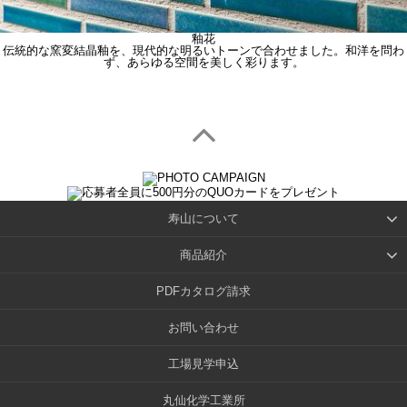
釉花
伝統的な窯変結晶釉を、現代的な明るいトーンで合わせました。和洋を問わ
ず、あらゆる空間を美しく彩ります。
寿山について
商品紹介
PDFカタログ請求
お問い合わせ
工場見学申込
丸仙化学工業所