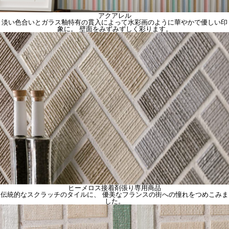
アクアレル
淡い色合いとガラス釉特有の貫入によって水彩画のように華やかで優しい印
象に。 壁面をみずみずしく彩ります。
ヒーメロス
接着剤張り専用商品
伝統的なスクラッチのタイルに、 優美なフランスの街への憧れをつめこみま
した。