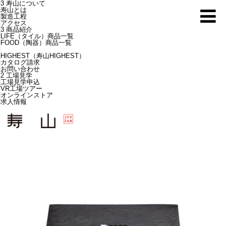
3
寿山について
寿山とは
製造工程
アクセス
3
商品紹介
LIFE（タイル）商品一覧
FOOD（陶器）商品一覧
HIGHEST（寿山HIGHEST）
カタログ請求
お問い合わせ
2
工場見学
工場見学申込
VR工場ツアー
オンラインストア
求人情報