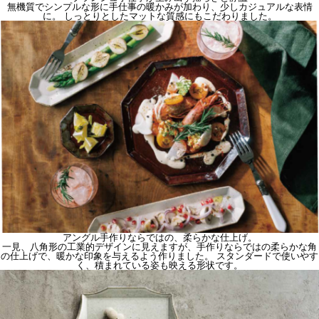
無機質でシンプルな形に手仕事の暖かみが加わり、少しカジュアルな表情
に。 しっとりとしたマットな質感にもこだわりました。
アングル
手作りならではの、柔らかな仕上げ。
一見、八角形の工業的デザインに見えますが、手作りならではの柔らかな角
の仕上げで、暖かな印象を与えるよう作りました。 スタンダードで使いやす
く、積まれている姿も映える形状です。