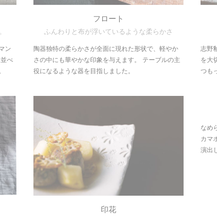
フロート
。
ふんわりと布が浮いているような柔らかさ
マン
陶器独特の柔らかさが全面に現れた形状で、軽やか
志野
を並べ
さの中にも華やかな印象を与えます。 テーブルの主
を大
。
役になるような器を目指しました。
つも
なめ
カマ
演出
印花