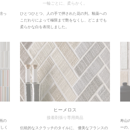
一輪ごとに、柔らかく。
培っ
ひとつひとつ、人の手で押された花の判。釉薬への
こだわりによって極限まで艶をなくし、どこまでも
柔らかな白を表現しました。
ヒーメロス
接着剤張り専用商品
画の
寿山
ずしく
ーの
伝統的なスクラッチのタイルに、 優美なフランスの